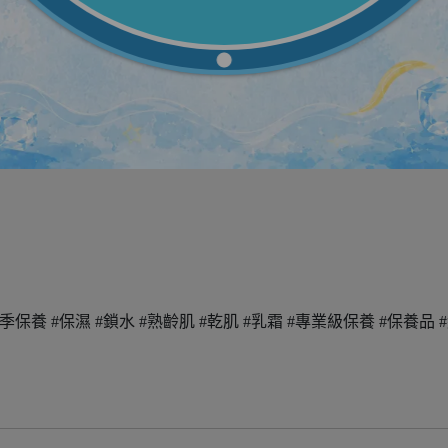
oyal
發高效能保養品，傾聽肌膚最根本的訴求✨
/
VdvR
保養 #保濕 #鎖水 #熟齡肌 #乾肌 #乳霜 #專業級保養 #保養品 