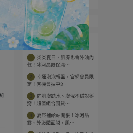
最新文章
1
炎炎夏日，肌膚也會外油內
乾！冰河晶露保濕⋯
2
幸運泡泡轉盤，官網會員限
定！有機會抽中3⋯
#維
3
向肌膚缺水、膚況不穩說掰
掰！超值組合囤貨⋯
4
夏祭補給站開張！冰河晶
露、外泌體面膜，肌⋯