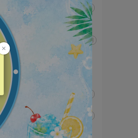
母親節優惠
夏日保養
油肌
保濕
補水
端午連假出貨公告
極致淨透防曬乳
術後保養可用
面膜
週年慶
出貨公告
入冬養膚術
冬日療癒之境
蔘禮系列
亮白
GO美囤貨節
冬季奇肌
換季養膚
特殊美容後
舒緩
修護
粉紅月
聖誕月
外泌體面膜
外泌體
母親節
保養品組合
保養品優惠
抗老