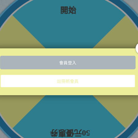
oyal
歸