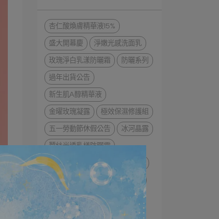
杏仁酸煥膚精華液15%
盛大開幕慶
淨嫩光感洗面乳
玫瑰淨白乳漾防曬霜
防曬系列
過年出貨公告
新生肌A醇精華液
金曜玫瑰凝露
極效保濕修護組
五一勞動節休假公告
冰河晶露
蠶絲光透乳樣防曬霜
喚妍皺效精華＋極效保濕修護組
肌秘蔘帖面膜+極效保濕修護組
清明連假 出貨公告
小資淨膚拋光保濕組