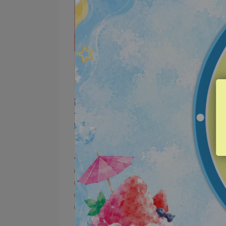
讓小編好好照顧妳的肌膚！
一次擁有❤️保濕×紅潤×緊緻❤️
https://www.vigorskincare.com.tw/collections/r
🌟珍貴賦脂型態 #用敷的精華液
✅對抗肌膚老化
✅三大奢華御用成分：#人蔘、#靈芝、#當
✅重返青春光采，肌膚紅潤透亮
✅人蔘香氛，舒緩壓力