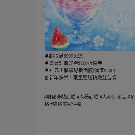
御齡煥新的肌秘➡️
https://www.vigorskincare.com.tw/collections/r
✨結合醫美市場與皮膚科專業經驗，投入研
立即逛逛▶
https://www.vigorskincare.com.tw
🔥LINE好友優惠搶先報
https://reurl.cc/Do
🔔超取滿$999免運
🔔會員註冊好禮$100折價券
🔔+1元！體驗紓敏面膜(價值$200)
🧧新年快樂！限量贈送精緻紅包袋
#肌秘蔘帖面膜 #人蔘面膜 #人參保養品 #冬季
格 #維格美妝保養