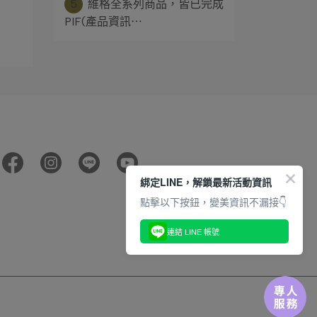
5
維格全系列商品，皆已完成
PIF(產品資訊⋯
綁定LINE，解鎖最新活動資訊
點擊以下按鈕，變美資訊不漏接👇
連結 LINE 帳號