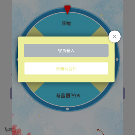
📌與「訊聯集團」攜手研
撫紋鑽石級成分！喚回青春
製，功能性保養修護新境界
光采，彈潤緊緻
泌芙極光*外泌體高效修護
富勒烯恆顏亮白面膜
面膜 重磅上市！
✨
NT$1,580
NT$2,080
NT$1,280
加入購物車
加入購物車
聯絡我們