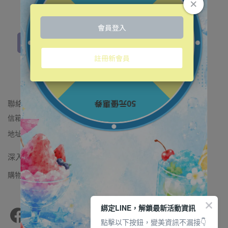
洗後肌膚透亮光澤
淨嫩光感洗面乳
NT$900
加入購物車
聯絡我們
信箱：vigorskincare.tw@gmail.com
地址：桃園市桃園區中山路595號2樓
深入了解
購物須知
退款政策
隱私政策
服務條款
加入LINE好友
綁定LINE，解鎖最新活動資訊
點擊以下按鈕，變美資訊不漏接👇