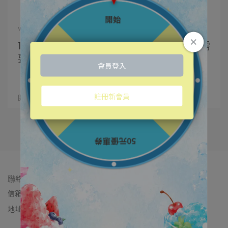
vigorskincare | 2025-12-05
12月聖誕月 · 極光修護魔法開啟！ 冬季肌膚需
要的溫柔呵護 一次幫妳準備好啦～
✨12月聖誕月 · 極光修護魔法開啟！⋯
閱讀更多 ->
聯絡我們
信箱：vigorskincare.tw@gmail.com
地址：桃園市桃園區中山路595號2樓