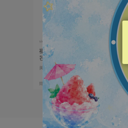
vigorskincare | 2026-04-13
褪去凡間暗沉，今年母親節自帶光
芒！外泌體面膜三盒贈一盒限時囤貨
中
美力駕到⛩️臣妾辦得到！ 𝙃𝙖𝙥𝙥𝙮 𝙈𝙤𝙩𝙝𝙚𝙧⋯
閱讀更多 ->