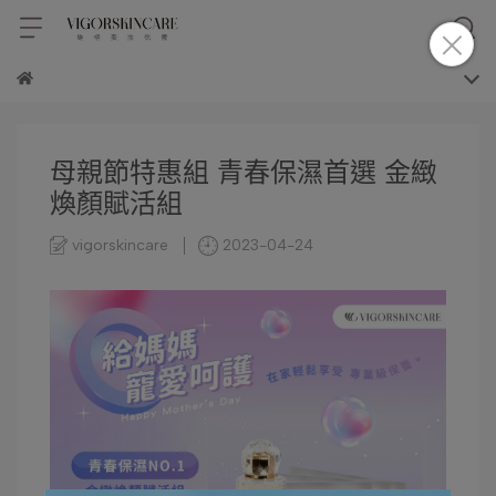
母親節特惠組 青春保濕首選 金緻
煥顏賦活組
vigorskincare
2023-04-24