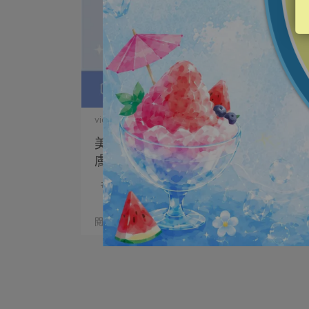
vigorskincare | 2024-07-12
美白352計畫！三步驟超有感 想要肌
膚亮白就這樣做～
#美白352計畫 三步驟⋯
閱讀更多 ->