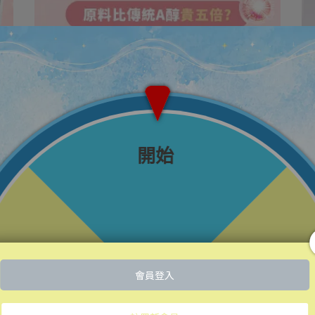
vigorskincare | 2026-02-03
原料比傳統A醇貴五倍？你所不知道
的A醇HPR 效果直比A酸
什麼是A醇？為什麼這麼受保養族群歡迎？ ⋯
閱讀更多 ->