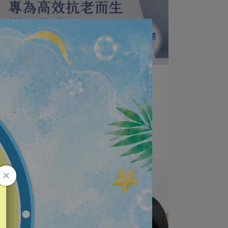
vigorskincare | 2025-12-12
原廠專利C60富勒烯，超強抗氧力！
濃度足量添加才有效
🌟 認識保養界的鑽石級成分 &m⋯
閱讀更多 ->