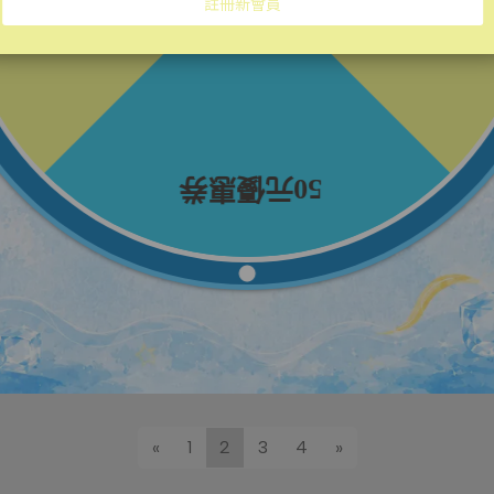
vigorskincare | 2023-12-12
自我膚質檢測！你是哪種肌膚呢？讓
保養事半功倍的小秘訣
你也期待有✨完美無瑕✨的光澤肌膚嗎？ &n⋯
閱讀更多 ->
«
1
2
3
4
»