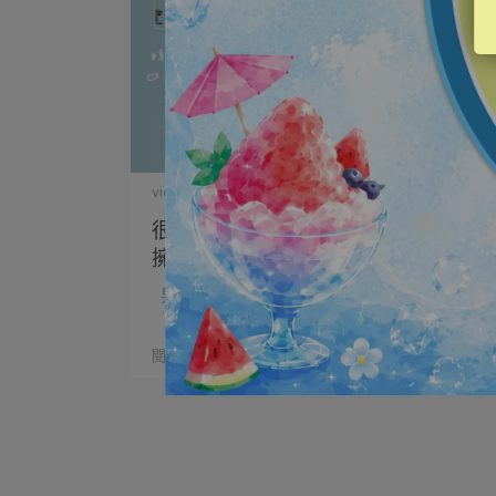
vigorskincare | 2024-01-02
很多人覺得男生不太需要保養？如何
擁有韓劇男神光澤肌(男生保養初階
版)
男森們，愛美養膚GO起來！ ⋯
閱讀更多 ->