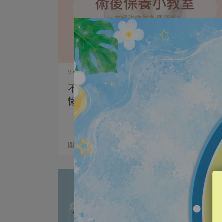
vigorskincare | 2024-01-31
不想再反黑了！美容術後「五大重點
懶人包」 保養注意事項
科技日新月異，如今快⋯
閱讀更多 ->