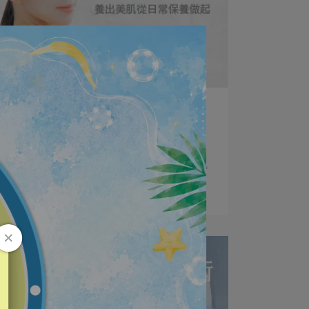
vigorskincare | 2024-01-15
養出美肌，從日常保養做起
氣溫逐漸炎熱的狀況下，皮脂分泌量增加，肌
膚也變得容易⋯
閱讀更多 ->