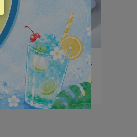
vigorskincare | 2023-11-16
冬天該怎麼保養肌膚呢？鎖水、補水
同樣重要
天氣越來越冷～寒風吹在肌膚上，水分好像都
被帶走了😭 ⋯
閱讀更多 ->