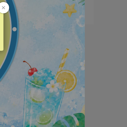
5
極致淨透防曬乳 是讓你
「看起來沒擦，但膚⋯