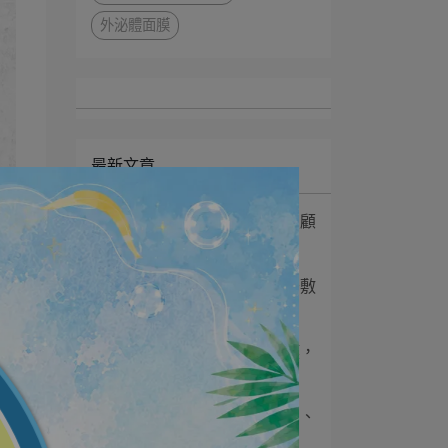
外泌體面膜
最新文章
1
特殊美容後要好好保養照顧
不能亂敷美白面⋯
2
齁！這就是我的新歡啦～敷
完我的肌膚好像在⋯
3
維格泌芙極光外泌體面膜，
敷完真的不一樣！⋯
4
上妝不打架、口罩不沾白、
外出流汗也不會糊⋯