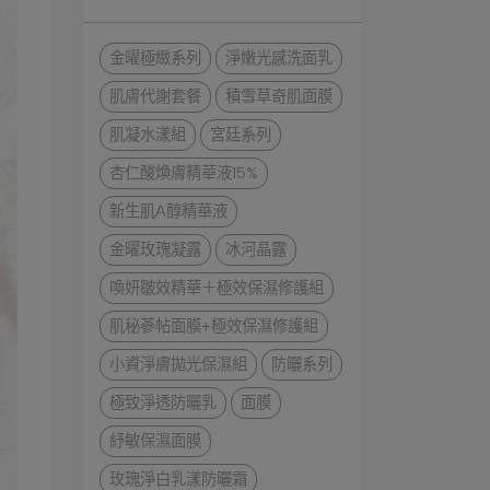
金曜極緻系列
淨嫩光感洗面乳
肌膚代謝套餐
積雪草奇肌面膜
肌凝水漾組
宮廷系列
杏仁酸煥膚精華液15%
新生肌A醇精華液
金曜玫瑰凝露
冰河晶露
喚妍皺效精華＋極效保濕修護組
肌秘蔘帖面膜+極效保濕修護組
小資淨膚拋光保濕組
防曬系列
極致淨透防曬乳
面膜
紓敏保濕面膜
玫瑰淨白乳漾防曬霜