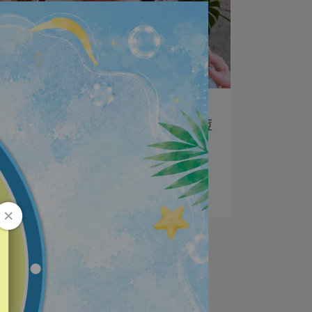
vigorskincare | 2023-04-10
臉色一旦暗沈就會顯得氣色不好，痘
痘肌更是讓美女大扣分❌
#文末優惠 臉色一旦暗沈就會顯得氣⋯
閱讀更多 ->