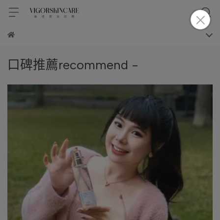
口碑推薦recommend -