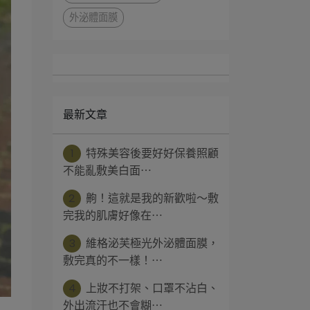
外泌體面膜
最新文章
1
特殊美容後要好好保養照顧
不能亂敷美白面⋯
2
齁！這就是我的新歡啦～敷
完我的肌膚好像在⋯
3
維格泌芙極光外泌體面膜，
敷完真的不一樣！⋯
4
上妝不打架、口罩不沾白、
外出流汗也不會糊⋯