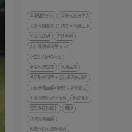
金曜極緻系列
淨嫩光感洗面乳
肌膚代謝套餐
積雪草奇肌面膜
肌凝水漾組
宮廷系列
杏仁酸煥膚精華液15%
新生肌A醇精華液
金曜玫瑰凝露
冰河晶露
喚妍皺效精華＋極效保濕修護組
肌秘蔘帖面膜+極效保濕修護組
小資淨膚拋光保濕組
防曬系列
極致淨透防曬乳
面膜
紓敏保濕面膜
玫瑰淨白乳漾防曬霜