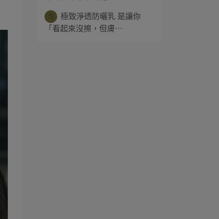
5
極致淨透防曬乳 是讓你
「看起來沒擦，但膚⋯