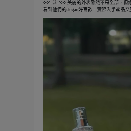
༶༶⁺₊𓅯₊⁺༶༶ 美麗的外表雖然不是全部，
看到他們的slogan好喜歡，實際入手產品