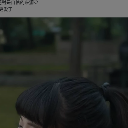
但絕對是自信的來源🤍
又更愛了