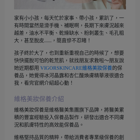
家有小小孩，每天忙於家事、帶小孩，累趴了，一
有時間當然是滑手機、補眠啊，長期下來膚況越來
越差，油水不平衡、乾燥缺水、粉刺叢生、毛孔粗
大，甚至脫皮......，簡直慘不忍睹！
孩子終於大了，也到重新重視自己的時候了，想要
快快擺脫可怕的乾荒肌，就找朋友求救啦～朋友說
她近期都用
VIGORSKINCARE維格美妝保養
的保
養品，她覺得冰河晶露和杏仁酸煥膚精華液很適合
我，看完官網介紹超心動！
維格美妝保養介紹
維格美妝保養是維格醫美集團旗下品牌，將醫美累
積的豐富經驗投入保養品製作，研發出適合不同膚
況和肌膚特性的高效能保養品。
維格堅持品質的精粹，帶給消費者專業級保養的創