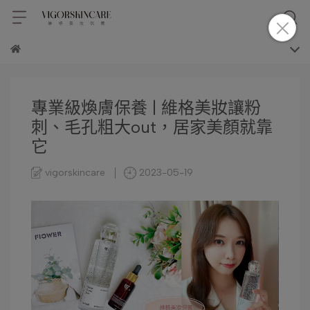
專業級煥膚保養 | 維格美妝讓粉
刺、毛孔粗大out，居家美顏就靠
它
vigorskincare
2023-05-19