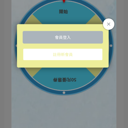
維格美妝保養 ☀️夏季狂歡優惠☀️全館消費滿999立
即免運 🎉立即註冊新會員享百元優惠💜，
還有不限消費金額『＋1元體驗』紓敏保濕面膜😘
💝趕快立即行動👉👉👉https://reurl.cc/M0E8N4
🆓加入LINE好友再領取折扣優惠碼：
https://lin.ee/emMLwB8
#新生肌A醇精華液 #維格美妝保養 ＃保養 ＃美妝
＃有感保養 ＃居家保養 ＃好禮三重送 ＃送好禮 ＃
首購金 ＃加好友領購物金 ＃購物金