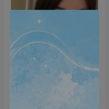
不用擔心擦太多太乾或脫皮
我已經
持續兩週睡前擦隔天起來皮膚都超級亮
～
如果你沒有粉刺痘痘但皮膚比較粗糙，用這個也很