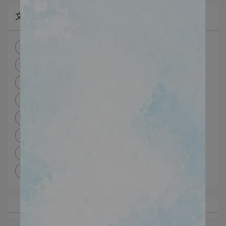
文章分類
金曜極緻系列
淨嫩光感洗面乳
肌膚代謝套餐
積雪草奇肌面膜
肌凝水漾組
宮廷系列
杏仁酸煥膚精華液15%
新生肌A醇精華液
金曜玫瑰凝露
冰河晶露
喚妍皺效精華＋極效保濕修護組
肌秘蔘帖面膜+極效保濕修護組
小資淨膚拋光保濕組
防曬系列
極致淨透防曬乳
面膜
紓敏保濕面膜
玫瑰淨白乳漾防曬霜
外泌體面膜