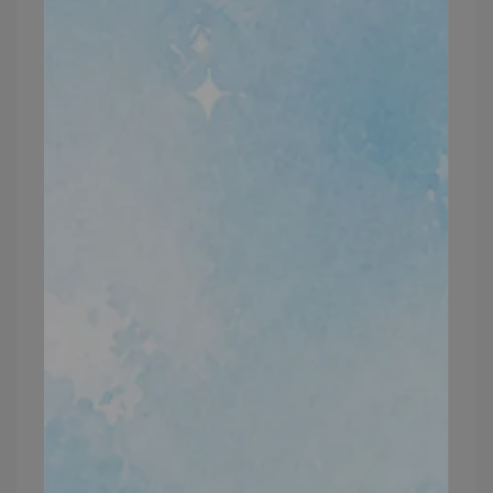
適合哦！
我自己使用很有感
👉
收斂粗大毛孔還有皮膚變很透
亮很細緻
✨✨
真的超級好用~推薦給你們喔💕