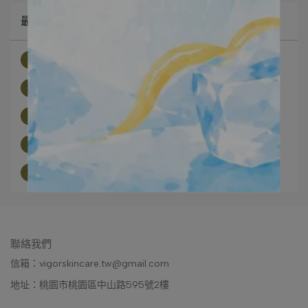
最新文章
1
特殊美容後要好好保養照顧 不能亂敷美白面⋯
2
齁！這就是我的新歡啦～敷完我的肌膚好像在⋯
3
維格泌芙極光外泌體面膜，敷完真的不一樣！⋯
4
上妝不打架、口罩不沾白、外出流汗也不會糊⋯
5
極致淨透防曬乳 是讓你「看起來沒擦，但膚⋯
聯絡我們
信箱：vigorskincare.tw@gmail.com
地址：桃園市桃園區中山路595號2樓