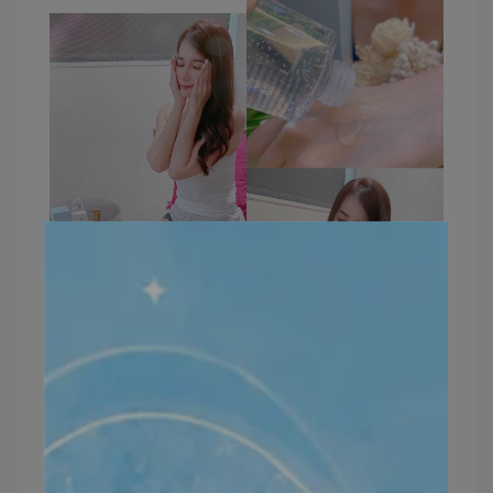
🔎通過生物技術🔬發酵萃取
保留天然水分🚰
💛南極冰河醣蛋白
提高皮膚防禦力➰保有天然水分💧