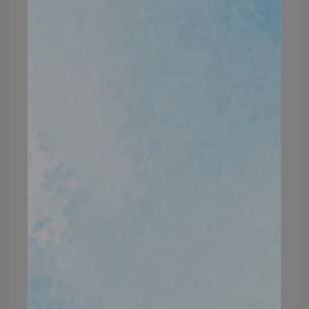
☀白天同時搭配使用
蠶絲光透乳漾防曬霜️