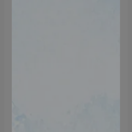
更多資訊可參考
@vigorbeauty_daily
https://www.vigorskincare.com.tw
#夏季新品狂歡優惠
#維格夏日無油水光組
#買冰河晶露送蠶絲光透乳樣防曬霜
#維格美妝保
養
#保濕天花板冰河晶露
#南極冰河醣蛋白
#最強無
油防曬
#養成掐水肌
#冰河晶露