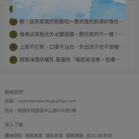
1
特殊美容後要好好保養照顧 不能亂敷美白面⋯
2
齁！這就是我的新歡啦～敷完我的肌膚好像在⋯
3
維格泌芙極光外泌體面膜，敷完真的不一樣！⋯
4
上妝不打架、口罩不沾白、外出流汗也不會糊⋯
5
極致淨透防曬乳 是讓你「看起來沒擦，但膚⋯
聯絡我們
信箱：vigorskincare.tw@gmail.com
地址：桃園市桃園區中山路595號2樓
深入了解
購物須知
退款政策
隱私政策
服務條款
加入LINE好友