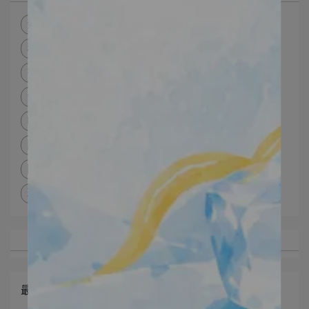
金曜極緻系列
淨嫩光感洗面乳
肌膚代謝套餐
積雪草奇肌面膜
肌凝水漾組
宮廷系列
杏仁酸煥膚精華液15%
新生肌A醇精華液
金曜玫瑰凝露
冰河晶露
喚妍皺效精華＋極效保濕修護組
肌秘蔘帖面膜+極效保濕修護組
小資淨膚拋光保濕組
防曬系列
極致淨透防曬乳
面膜
紓敏保濕面膜
玫瑰淨白乳漾防曬霜
外泌體面膜
最新文章