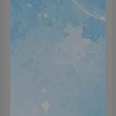
灌入源源不絕的水感能量
🧡深海紅藻
鎖住肌膚水分💦保濕同時維持肌膚健康
➰舒緩不舒適的肌膚
➰激升強大保濕力
☑️乾燥☑️脫皮☑️粗糙☑️暗沉
緩解肌膚問題 一瓶解決✨