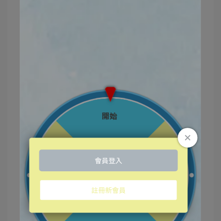
⭐️全方位防護SPF50/PA++
⭐️抗UVA1UVBI紅外線IPM2.5
這個夏天🏖超防禦
有蠶絲光透乳漾防曬霜️
保護肌膚不受傷害
成分💚辣木籽萃取
❌隔絕烈陽、空氣傷害
而且質地清爽又溫和
一年四季使用都沒問題
不論天氣或膚況，都可以試看看的防曬！