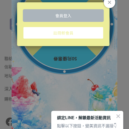
的高濃度修護精華
乳胜肽濃萃修護精華
𝙉𝙀𝙒全新升級版！
NT$4,980
加入購物車
聯絡我們
信箱：vigorskincare.tw@gmail.com
地址：桃園市桃園區中山路595號2樓
深入了解
購物須知
退款政策
隱私政策
服務條款
加入LINE好友
綁定LINE，解鎖最新活動資訊
點擊以下按鈕，變美資訊不漏接👇